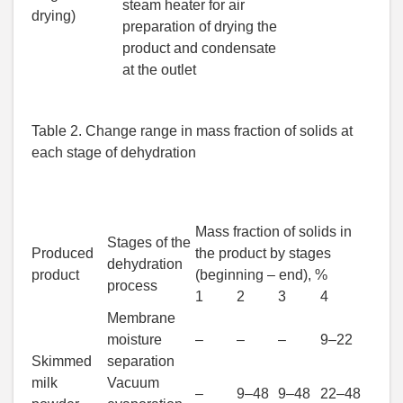
steam heater for air
drying)
preparation of drying the
product and condensate
at the outlet
Table 2. Change range in mass fraction of solids at
each stage of dehydration
Mass fraction of solids in
Stages of the
Produced
the product by stages
dehydration
product
(beginning – end), %
process
1
2
3
4
Membrane
moisture
–
–
–
9–22
Skimmed
separation
milk
Vacuum
–
9–48
9–48
22–48