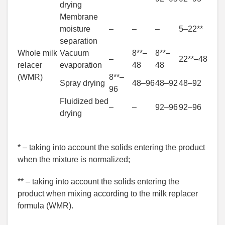
drying
Membrane
moisture
–
–
–
5–22**
separation
Whole milk
Vacuum
8**–
8**–
–
22**–48
relacer
evaporation
48
48
(WMR)
8**–
Spray drying
48–96
48–92
48–92
96
Fluidized bed
–
–
92–96
92–96
drying
* – taking into account the solids entering the product
when the mixture is normalized;
** – taking into account the solids entering the
product when mixing according to the milk replacer
formula (WMR).