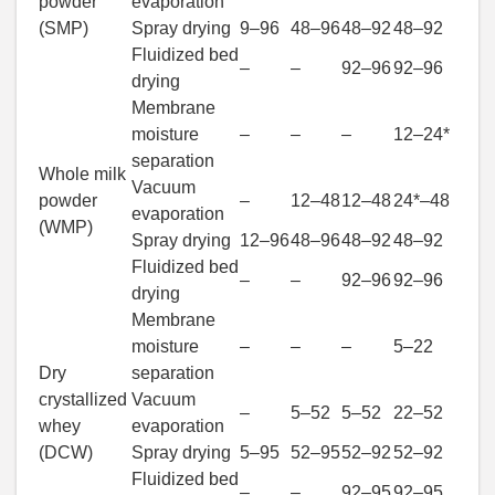
powder
evaporation
(SMP)
Spray drying
9–96
48–96
48–92
48–92
Fluidized bed
–
–
92–96
92–96
drying
Membrane
moisture
–
–
–
12–24*
separation
Whole milk
Vacuum
powder
–
12–48
12–48
24*–48
evaporation
(WMP)
Spray drying
12–96
48–96
48–92
48–92
Fluidized bed
–
–
92–96
92–96
drying
Membrane
moisture
–
–
–
5–22
Dry
separation
crystallized
Vacuum
–
5–52
5–52
22–52
whey
evaporation
(DCW)
Spray drying
5–95
52–95
52–92
52–92
Fluidized bed
–
–
92–95
92–95