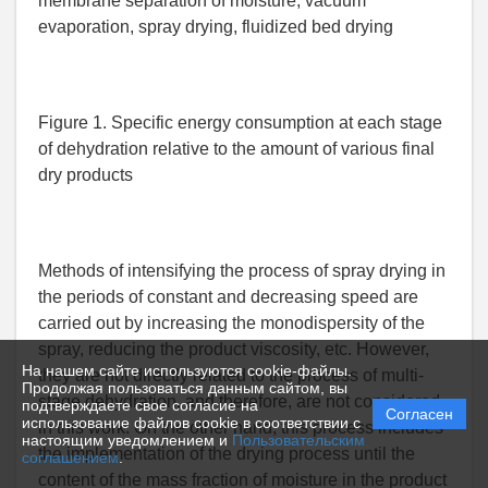
membrane separation of moisture, vacuum
evaporation, spray drying, fluidized bed drying
Figure 1. Specific energy consumption at each stage
of dehydration relative to the amount of various final
dry products
Methods of intensifying the process of spray drying in
the periods of constant and decreasing speed are
carried out by increasing the monodispersity of the
spray, reducing the product viscosity, etc. However,
На нашем сайте используются cookie-файлы.
they are not directly related to the process of multi-
Продолжая пользоваться данным сайтом, вы
stage dehydration, and therefore, are not considered
подтверждаете свое согласие на
Согласен
использование файлов cookie в соответствии с
in this work. On the other hand, this process includes
настоящим уведомлением и
Пользовательским
the implementation of the drying process until the
соглашением
.
content of the mass fraction of moisture in the product