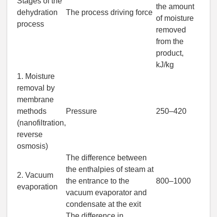
Stages of the
the amount
dehydration
The process driving force
of moisture
process
removed
from the
product,
kJ/kg
1. Moisture
removal by
membrane
methods
Pressure
250–420
(nanofiltration,
reverse
osmosis)
The difference between
the enthalpies of steam at
2. Vacuum
the entrance to the
800–1000
evaporation
vacuum evaporator and
condensate at the exit
The difference in