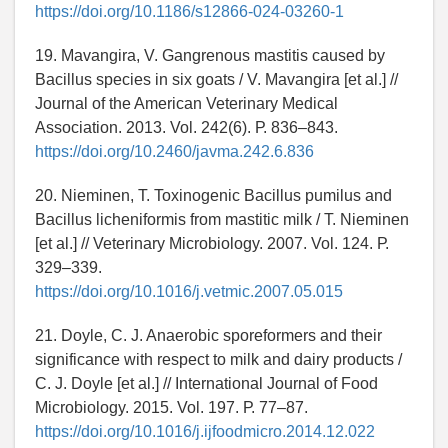
https://doi.org/10.1186/s12866-024-03260-1
19. Mavangira, V. Gangrenous mastitis caused by
Bacillus species in six goats / V. Mavangira [et al.] //
Journal of the American Veterinary Medical
Association. 2013. Vol. 242(6). Р. 836–843.
https://doi.org/10.2460/javma.242.6.836
20. Nieminen, T. Toxinogenic Bacillus pumilus and
Bacillus licheniformis from mastitic milk / T. Nieminen
[et al.] // Veterinary Microbiology. 2007. Vol. 124. Р.
329–339.
https://doi.org/10.1016/j.vetmic.2007.05.015
21. Doyle, C. J. Anaerobic sporeformers and their
significance with respect to milk and dairy products /
C. J. Doyle [et al.] // International Journal of Food
Microbiology. 2015. Vol. 197. Р. 77–87.
https://doi.org/10.1016/j.ijfoodmicro.2014.12.022