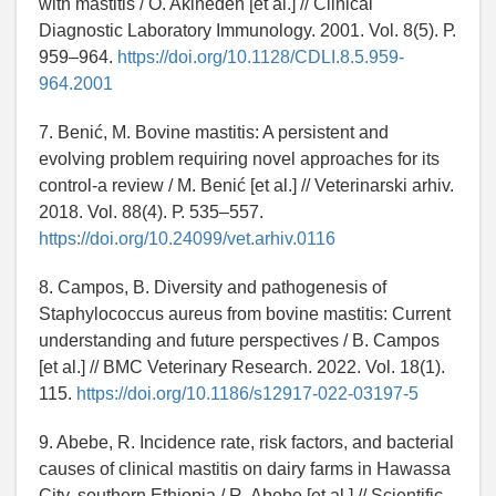
with mastitis / O. Akineden [et al.] // Clinical
Diagnostic Laboratory Immunology. 2001. Vol. 8(5). Р.
959–964.
https://doi.org/10.1128/CDLI.8.5.959-
964.2001
7. Benić, M. Bovine mastitis: A persistent and
evolving problem requiring novel approaches for its
control-a review / M. Benić [et al.] // Veterinarski arhiv.
2018. Vol. 88(4). Р. 535–557.
https://doi.org/10.24099/vet.arhiv.0116
8. Campos, B. Diversity and pathogenesis of
Staphylococcus aureus from bovine mastitis: Current
understanding and future perspectives / B. Campos
[et al.] // BMC Veterinary Research. 2022. Vol. 18(1).
115.
https://doi.org/10.1186/s12917-022-03197-5
9. Abebe, R. Incidence rate, risk factors, and bacterial
causes of clinical mastitis on dairy farms in Hawassa
City, southern Ethiopia / R. Abebe [et al.] // Scientific