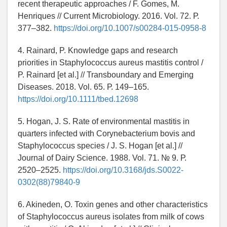
recent therapeutic approaches / F. Gomes, M.
Henriques // Current Microbiology. 2016. Vol. 72. Р.
377–382.
https://doi.org/10.1007/s00284-015-0958-8
4. Rainard, P. Knowledge gaps and research
priorities in Staphylococcus aureus mastitis control /
P. Rainard [et al.] // Transboundary and Emerging
Diseases. 2018. Vol. 65. Р. 149–165.
https://doi.org/10.1111/tbed.12698
5. Hogan, J. S. Rate of environmental mastitis in
quarters infected with Corynebacterium bovis and
Staphylococcus species / J. S. Hogan [et al.] //
Journal of Dairy Science. 1988. Vol. 71. № 9. Р.
2520–2525.
https://doi.org/10.3168/jds.S0022-
0302(88)79840-9
6. Akineden, O. Toxin genes and other characteristics
of Staphylococcus aureus isolates from milk of cows