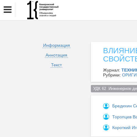
Информация
ВЛИЯНИ
Аннотация
СВОЙСТ
Текст
Журнал:
ТЕХНИ
Рубрики:
ОРИГИ
УДК 62  Инженерное де
Бредихин С
Торопцев В
Короткий И