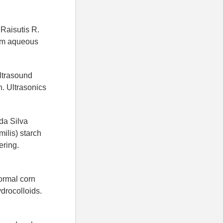
 Raisutis R.
rom aqueous
ltrasound
h. Ultrasonics
da Silva
ilis) starch
ering.
ormal corn
ydrocolloids.