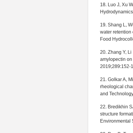
18. Luo J, Xu W,
Hydrodynamics.
19. Shang L, Wu
water retention
Food Hydrocoll
20. Zhang Y, Li 
amylopectin on t
2019;289:152-
21. Golkar A, M
rheological cha
and Technology 
22. Bredikhin S
structure forma
Environmental 