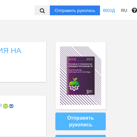
Отправить рукопись
ВХОД
RU
ИЯ НА
2
Отправить
рукопись