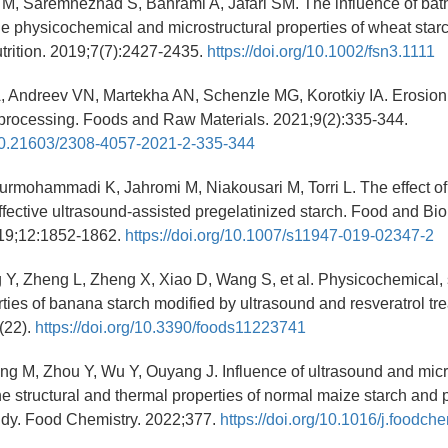
 M, Saremnezhad S, Bahrami A, Jafari SM. The influence of bat
he physicochemical and microstructural properties of wheat star
rition. 2019;7(7):2427-2435.
https://doi.org/10.1002/fsn3.1111
, Andreev VN, Martekha AN, Schenzle MG, Korotkiy IA. Erosion 
 processing. Foods and Raw Materials. 2021;9(2):335-344.
g/10.21603/2308-4057-2021-2-335-344
urmohammadi K, Jahromi M, Niakousari M, Torri L. The effect of
effective ultrasound-assisted pregelatinized starch. Food and Bi
19;12:1852-1862.
https://doi.org/10.1007/s11947-019-02347-2
 Y, Zheng L, Zheng X, Xiao D, Wang S, et al. Physicochemical, s
rties of banana starch modified by ultrasound and resveratrol tr
(22).
https://doi.org/10.3390/foods11223741
ng M, Zhou Y, Wu Y, Ouyang J. Influence of ultrasound and mi
he structural and thermal properties of normal maize starch and p
udy. Food Chemistry. 2022;377.
https://doi.org/10.1016/j.foodc