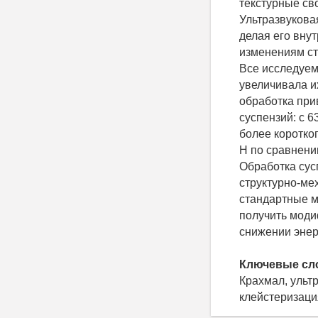
текстурные св
Ультразвукова
делая его вну
изменениям ст
Все исследуем
увеличивала и
обработка при
суспензий: с 6
более коротко
Н по сравнени
Обработка сус
структурно-ме
стандартные м
получить мод
снижении энер
Ключевые сл
Крахмал, ультр
клейстеризац