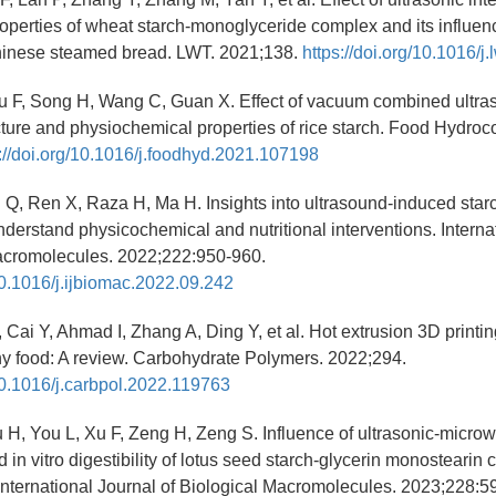
roperties of wheat starch-monoglyceride complex and its influenc
Chinese steamed bread. LWT. 2021;138.
https://doi.org/10.1016/j
Zhu F, Song H, Wang C, Guan X. Effect of vacuum combined ultra
ucture and physiochemical properties of rice starch. Food Hydroco
://doi.org/10.1016/j.foodhyd.2021.107198
g Q, Ren X, Raza H, Ma H. Insights into ultrasound-induced starc
derstand physicochemical and nutritional interventions. Interna
Macromolecules. 2022;222:950-960.
/10.1016/j.ijbiomac.2022.09.242
, Cai Y, Ahmad I, Zhang A, Ding Y, et al. Hot extrusion 3D printi
y food: A review. Carbohydrate Polymers. 2022;294.
/10.1016/j.carbpol.2022.119763
u H, You L, Xu F, Zeng H, Zeng S. Influence of ultrasonic-micr
d in vitro digestibility of lotus seed starch-glycerin monostearin
 International Journal of Biological Macromolecules. 2023;228:5