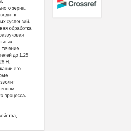
м.
ного зерна,
водит к
ых суспензий.
овая обработка
тразвуковая
альных
в течение
елей до 1,25
28 Н.
кации его
орые
озволит
менном
о процесса.
войства,