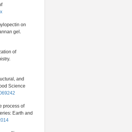
of
-x
mylopectin on
annan gel.
zation of
istry.
uctural, and
 Food Science
1069242
e process of
eries: Earth and
2014