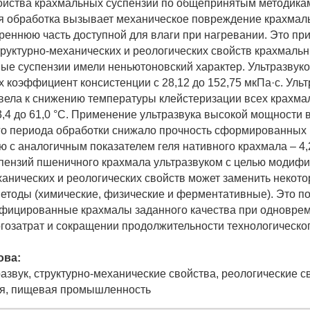
ойства крахмальных суспензий по общепринятым методика
я обработка вызывает механическое повреждение крахмаль
треннюю часть доступной для влаги при нагревании. Это при
руктурно-механических и реологических свойств крахмальн
ые суспензии имели неньютоновский характер. Ультразвук
х коэффициент консистенции с 28,12 до 152,75 мкПа·с. Уль
вела к снижению температуры клейстеризации всех крахм
3,4 до 61,0 °С. Применение ультразвука высокой мощности 
го периода обработки снижало прочность сформированных г
ю с аналогичным показателем геля нативного крахмала – 4,
пензий пшеничного крахмала ультразвуком с целью модифи
ханических и реологических свойств может заменить некот
етоды (химические, физические и ферментативные). Это п
ифицированные крахмалы заданного качества при одновре
гозатрат и сокращении продолжительности технологическог
ова:
азвук, структурно-механические свойства, реологические с
ия, пищевая промышленность