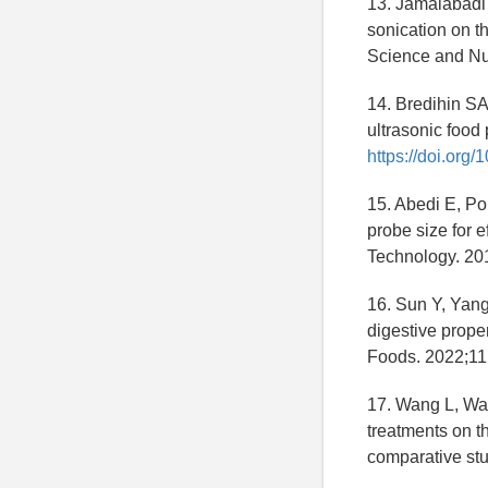
13. Jamalabadi
sonication on t
Science and Nut
14. Bredihin SA
ultrasonic food
https://doi.or
15. Abedi E, Po
probe size for 
Technology. 20
16. Sun Y, Yang
digestive prope
Foods. 2022;11
17. Wang L, Wa
treatments on t
comparative st