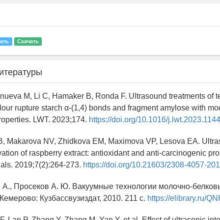
ать
Скачать
итературы
lanueva M, Li C, Hamaker B, Ronda F. Ultrasound treatments of tef
 flour rupture starch α-(1,4) bonds and fragment amylose with mod
properties. LWT. 2023;174.
https://doi.org/10.1016/j.lwt.2023.114
, Makarova NV, Zhidkova EM, Maximova VP, Lesova EA. Ultra
ation of raspberry extract: antioxidant and anti-carcinogenic pr
als. 2019;7(2):264-273.
https://doi.org/10.21603/2308-4057-20
. А., Просеков А. Ю. Вакуумные технологии молочно-белков
Кемерово: Кузбассвузиздат, 2010. 211 с.
https://elibrary.ru/
, Lan P, Zhang Y, Zhang M, Yan Y, et al. Effect of ultrasonic int