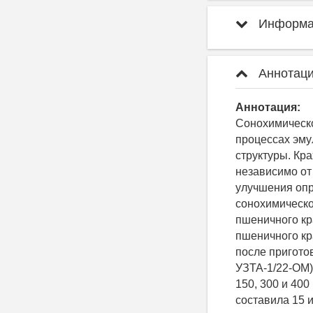
Информац
Аннотаци
Аннотация:
Сонохимическ
процессах эму
структуры. Кр
независимо от 
улучшения опр
сонохимическо
пшеничного кр
пшеничного кр
после пригото
УЗТА-1/22-ОМ)
150, 300 и 40
составила 15 