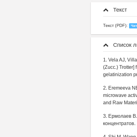
Текст
Текст (PDF):
Чит
Список л
1. Vela AJ, Vil
(Zucc.) Trotter]
gelatinization 
2. Eremeeva NB
microwave activ
and Raw Materi
3. Ермолаев В
концентратов. 
4. Shi M, Wang F