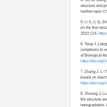
structure and p
norther-style 
5. Li S, Li Q, 
on the fine str
2022;124.
https
6. Tang J, Lian
complexes to un
of Biological 
https://doi.org
7. Zhang J, Li Y
based on starch
https://doi.org
8. Zhuang J, Li
the structure an
retrogradation.