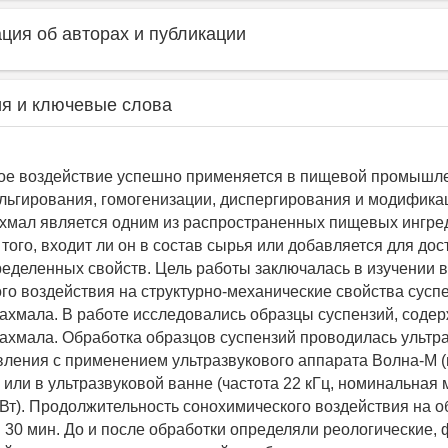
ия об авторах и публикации
я и ключевые слова
ое воздействие успешно применяется в пищевой промышле
льгирования, гомогенизации, диспергирования и модификац
ахмал является одним из распространенных пищевых ингре
того, входит ли он в состав сырья или добавляется для до
еделенных свойств. Цель работы заключалась в изучении 
го воздействия на структурно-механические свойства сусп
ахмала. В работе исследовались образцы суспензий, соде
ахмала. Обработка образцов суспензий проводилась ультра
вления с применением ультразвукового аппарата Волна-М 
 или в ультразвуковой ванне (частота 22 кГц, номинальная 
0 Вт). Продолжительность сонохимического воздействия на 
и 30 мин. До и после обработки определяли реологические, 