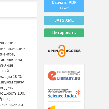
Скачать PDF
Текст
JATS XML
Цитировать
нности в
ии вязкости и
диентов,
стижения или
влияния
ензий
ржащие 10 %
звуком сразу
(модель
мощность 100,
образцы
физические и