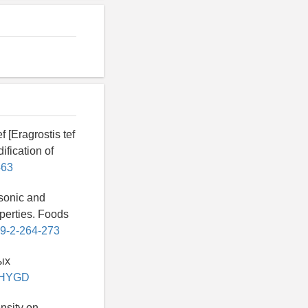
 [Eragrostis tef
ification of
463
sonic and
operties. Foods
19-2-264-273
ых
QNHYGD
ensity on