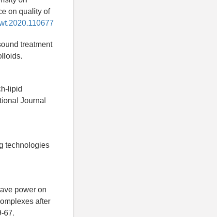
e on quality of
.lwt.2020.110677
sound treatment
lloids.
h-lipid
tional Journal
ng technologies
owave power on
 complexes after
9-67.