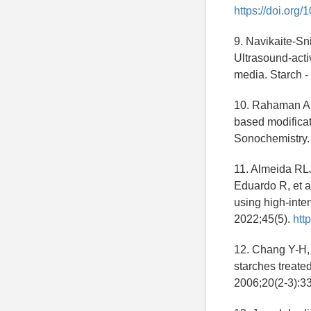
https://doi.org
9. Navikaite-Sn
Ultrasound-acti
media. Starch -
10. Rahaman A, 
based modificat
Sonochemistry.
11. Almeida RLJ
Eduardo R, et a
using high-inte
2022;45(5).
htt
12. Chang Y-H,
starches treate
2006;20(2-3):3