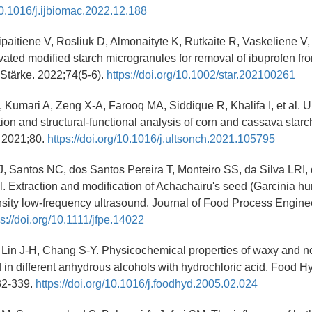
/10.1016/j.ijbiomac.2022.12.188
ipaitiene V, Rosliuk D, Almonaityte K, Rutkaite R, Vaskeliene V,
vated modified starch microgranules for removal of ibuprofen f
 Stärke. 2022;74(5-6).
https://doi.org/10.1002/star.202100261
Kumari A, Zeng X-A, Farooq MA, Siddique R, Khalifa I, et al. U
ion and structural-functional analysis of corn and cassava starc
 2021;80.
https://doi.org/10.1016/j.ultsonch.2021.105795
, Santos NC, dos Santos Pereira T, Monteiro SS, da Silva LRI, 
l. Extraction and modification of Achachairu's seed (Garcinia hum
nsity low-frequency ultrasound. Journal of Food Process Engine
ps://doi.org/10.1111/jfpe.14022
 Lin J-H, Chang S-Y. Physicochemical properties of waxy and n
d in different anhydrous alcohols with hydrochloric acid. Food H
32-339.
https://doi.org/10.1016/j.foodhyd.2005.02.024