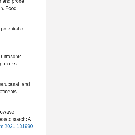
h and probe
ch. Food
potential of
 ultrasonic
oprocess
tructural, and
eatments.
crowave
otato starch: A
hem.2021.131990