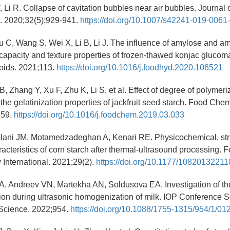
 Li R. Collapse of cavitation bubbles near air bubbles. Journal 
 2020;32(5):929-941.
https://doi.org/10.1007/s42241-019-0061
 C, Wang S, Wei X, Li B, Li J. The influence of amylose and a
 capacity and texture properties of frozen-thawed konjac glucom
oids. 2021;113.
https://doi.org/10.1016/j.foodhyd.2020.106521
B, Zhang Y, Xu F, Zhu K, Li S, et al. Effect of degree of polymeri
he gelatinization properties of jackfruit seed starch. Food Chem
159.
https://doi.org/10.1016/j.foodchem.2019.03.033
ilani JM, Motamedzadeghan A, Kenari RE. Physicochemical, str
racteristics of corn starch after thermal-ultrasound processing.
International. 2021;29(2).
https://doi.org/10.1177/1082013221
A, Andreev VN, Martekha AN, Soldusova EA. Investigation of th
tion during ultrasonic homogenization of milk. IOP Conference S
Science. 2022;954.
https://doi.org/10.1088/1755-1315/954/1/01