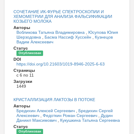
СОЧЕТАНИЕ ИК-ФУРЬЕ СПЕКТРОСКОПИИ И
ХЕМОМЕТРИИ ДЛЯ АНАЛИЗА ФАЛЬСИФИКАЦИИ
КОЗЬЕГО МОЛОКА
Авторы
Вобликова Татьяна Владимировна
,
Юсупова Юлия
Шерзодовна
,
Басма Нассиф Хуссейн
,
Кузнецов
Вадим Алексеевич
Статус
Опубликован
DOI
https://doi.org/10.21603/1019-8946-2025-6-63
Страницы
с 6 по 11
Загрузки
1449
КРИСТАЛЛИЗАЦИЯ ЛАКТОЗЫ В ПОТОКЕ
Авторы
Бредихин Алексей Сергеевич
,
Бредихин Сергей
Алексеевич
,
Федоткин Роман Сергеевич
,
Дудин
Даниил Максимович
,
Кукушкина Татьяна Сергеевна
Статус
Опубликован