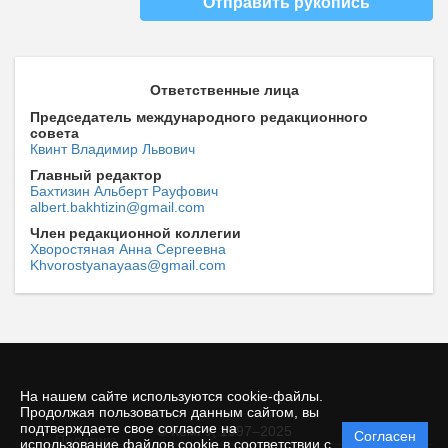
Отправить рукопись
Ответственные лица
Председатель международного редакционного
совета
Квинт Владимир Львович
Главный редактор
Бахтизин Альберт Рауфович
albert.bakhtizin@gmail.com
Член редакционной коллегии
Хворостяная Анна Сергеевна
Khvorostyanayaas@gmail.com
На нашем сайте используются cookie-файлы.
Продолжая пользоваться данным сайтом, вы
подтверждаете свое согласие на
© КемГУ, 1997–2025
Согласен
Политика
использование файлов cookie в соответствии с