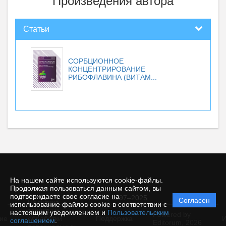
Произведения автора
Статьи
СОРБЦИОННОЕ
КОНЦЕНТРИРОВАНИЕ
РИБОФЛАВИНА (ВИТАМ...
На нашем сайте используются cookie-файлы.
Продолжая пользоваться данным сайтом, вы
подтверждаете свое согласие на
© КемГУ, 1997–2025
Согласен
Политика
использование файлов cookie в соответствии с
защиты и
настоящим уведомлением и
Пользовательским
Powered by
ие
обработки
Поддержка
И
соглашением
.
Editorum,
2026