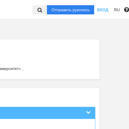
Отправить рукопись
ВХОД
RU
верситет» ,