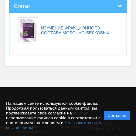
Статьи
ИЗУЧЕНИЕ ФРАКЦИОННОГО
СОСТАВА МОЛОЧНО-БЕЛКОВЫХ ...
На нашем сайте используются cookie-файлы.
Продолжая пользоваться данным сайтом, вы
подтверждаете свое согласие на
© КемГУ, 1997–2025
Согласен
Политика
использование файлов cookie в соответствии с
защиты и
настоящим уведомлением и
Пользовательским
Powered by
ие
обработки
Поддержка
И
соглашением
.
Editorum,
2026
персональных