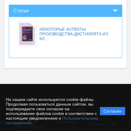
Статьи
НЕКОТОРЫЕ АСПЕКТЫ
ПРОИЗВОДСТВА ДИСТИЛЛЯТА ИЗ
КЛ...
На нашем сайте используются cookie-файлы.
Продолжая пользоваться данным сайтом, вы
подтверждаете свое согласие на
© КемГУ, 1997–2025
Согласен
Политика
использование файлов cookie в соответствии с
защиты и
настоящим уведомлением и
Пользовательским
Powered by
ие
обработки
Поддержка
И
соглашением
.
Editorum,
2026
персональных