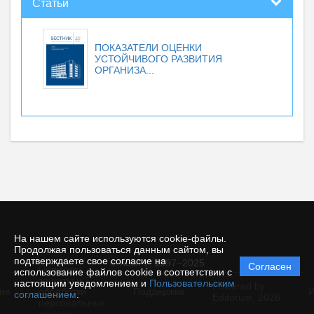
Статьи
ПОКАЗАТЕЛИ ОЦЕНКИ
УСТОЙЧИВОГО РАЗВИТИЯ
ОРГАНИЗА...
На нашем сайте используются cookie-файлы.
Продолжая пользоваться данным сайтом, вы
подтверждаете свое согласие на
© КемГУ, 1997–2025
Согласен
Политика
использование файлов cookie в соответствии с
защиты и
настоящим уведомлением и
Пользовательским
Powered by
ие
обработки
Поддержка
И
соглашением
.
Editorum,
2026
персональных