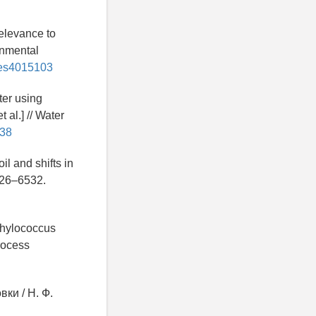
Relevance to
onmental
1/es4015103
ter using
 al.] // Water
038
il and shifts in
526–6532.
phylococcus
process
ки / Н. Ф.