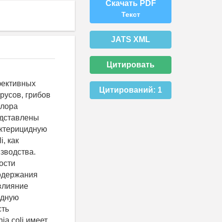
Скачать PDF
Текст
JATS XML
Цитировать
фективных
Цитирований:
1
русов, грибов
хлора
едставлены
актерицидную
, как
зводства.
ости
содержания
влияние
идную
сть
ia coli имеет