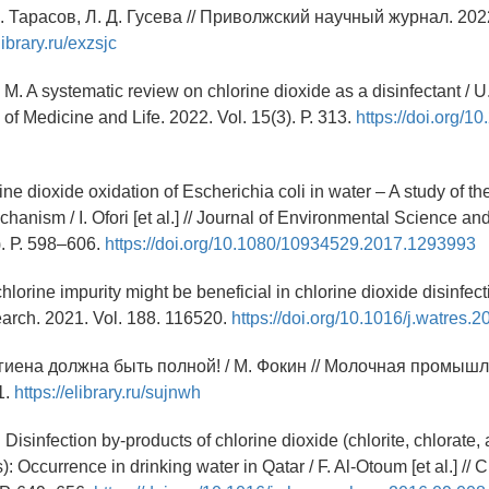
. Тарасов, Л. Д. Гусева // Приволжский научный журнал. 2022
library.ru/exzsjc
N. M. A systematic review on chlorine dioxide as a disinfectant / U.
al of Medicine and Life. 2022. Vol. 15(3). Р. 313.
https://doi.org/10
orine dioxide oxidation of Escherichia coli in water – A study of th
hanism / I. Ofori [et al.] // Journal of Environmental Science and
). Р. 598–606.
https://doi.org/10.1080/10934529.2017.1293993
hlorine impurity might be beneficial in chlorine dioxide disinfecti
search. 2021. Vol. 188. 116520.
https://doi.org/10.1016/j.watres.
игиена должна быть полной! / М. Фокин // Молочная промышл
1.
https://elibrary.ru/sujnwh
 Disinfection by-products of chlorine dioxide (chlorite, chlorate,
: Occurrence in drinking water in Qatar / F. Al-Otoum [et al.] /