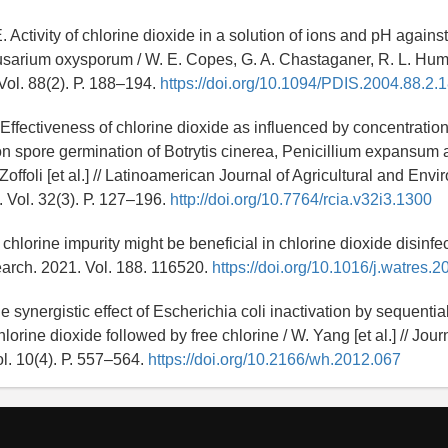
 Activity of chlorine dioxide in a solution of ions and pH agains
sarium oxysporum / W. E. Copes, G. A. Chastaganer, R. L. Humm
Vol. 88(2). Р. 188–194.
https://doi.org/10.1094/PDIS.2004.88.2.
P. Effectiveness of chlorine dioxide as influenced by concentratio
n spore germination of Botrytis cinerea, Penicillium expansum
P. Zoffoli [et al.] // Latinoamerican Journal of Agricultural and Env
 Vol. 32(3). Р. 127–196.
http://doi.org/10.7764/rcia.v32i3.1300
chlorine impurity might be beneficial in chlorine dioxide disinfec
search. 2021. Vol. 188. 116520.
https://doi.org/10.1016/j.watres.
 synergistic effect of Escherichia coli inactivation by sequential
hlorine dioxide followed by free chlorine / W. Yang [et al.] // Jou
ol. 10(4). Р. 557–564.
https://doi.org/10.2166/wh.2012.067