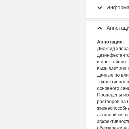
Информац
Аннотаци
Аннотация:
Диоксид хлора
дезинфектанто
и простейших.
вызывает знач
данные по вли
эффективность 
основного сан
Проведены ис
растворов на 
жизнеспособны
активной кисл
эффективность 
обеззараживани