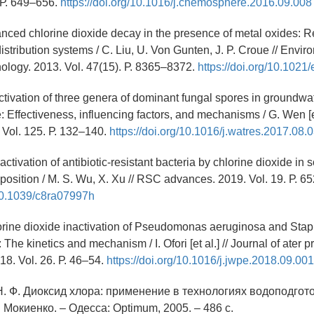
 Р. 649–656.
https://doi.org/10.1016/j.chemosphere.2016.09.008
anced chlorine dioxide decay in the presence of metal oxides: 
istribution systems / C. Liu, U. Von Gunten, J. P. Croue // Envir
ology. 2013. Vol. 47(15). Р. 8365–8372.
https://doi.org/10.102
ctivation of three genera of dominant fungal spores in groundwa
: Effectiveness, influencing factors, and mechanisms / G. Wen [et
 Vol. 125. Р. 132–140.
https://doi.org/10.1016/j.watres.2017.08.
activation of antibiotic-resistant bacteria by chlorine dioxide in so
sition / M. S. Wu, X. Xu // RSC advances. 2019. Vol. 19. Р. 6
/10.1039/c8ra07997h
hlorine dioxide inactivation of Pseudomonas aeruginosa and Sta
 The kinetics and mechanism / I. Ofori [et al.] // Journal of ater 
18. Vol. 26. Р. 46–54.
https://doi.org/10.1016/j.jwpe.2018.09.001
Н. Ф. Диоксид хлора: применение в технологиях водоподготов
. Мокиенко. – Одесса: Optimum, 2005. – 486 с.