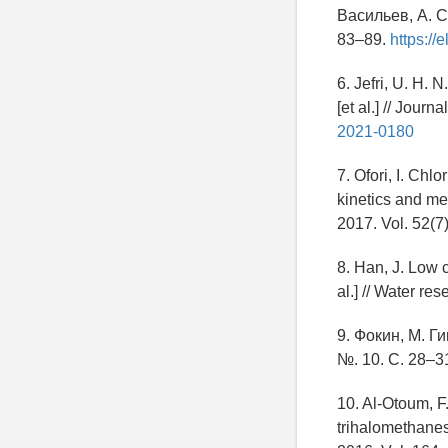
Васильев, А. С
83–89.
https://e
6. Jefri, U. H. 
[et al.] // Journ
2021-0180
7. Ofori, I. Chl
kinetics and mec
2017. Vol. 52(7
8. Han, J. Low c
al.] // Water re
9. Фокин, М. Г
№. 10. С. 28–3
10. Al-Otoum, F.
trihalomethanes)