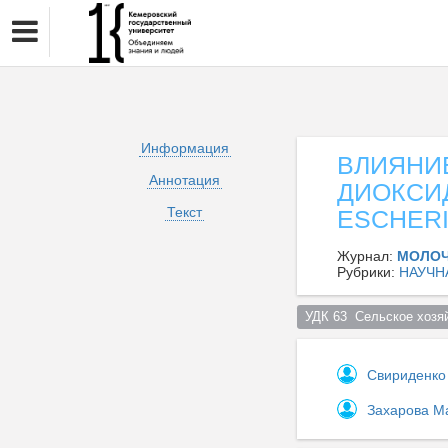
Информация
ВЛИЯНИ
Аннотация
ДИОКСИ
Текст
ESCHERI
Журнал:
МОЛО
Рубрики:
НАУЧН
УДК 63  Сельское хозяй
Свириденко
Захарова М