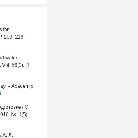
 for
 P. 209–218.
and water
Vol. 56(2). Р.
Gray. – Academic
9
дготовке / О.
016. №. 1(5).
 А. Л.