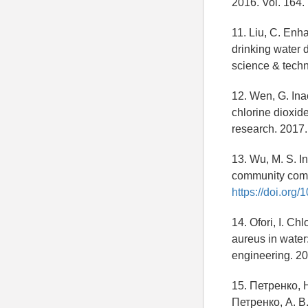
2016. Vol. 164.
11. Liu, C. Enh
drinking water d
science & techn
12. Wen, G. Ina
chlorine dioxide
research. 2017.
13. Wu, M. S. In
community compo
https://doi.org
14. Ofori, I. C
aureus in water:
engineering. 20
15. Петренко, 
Петренко, А. В