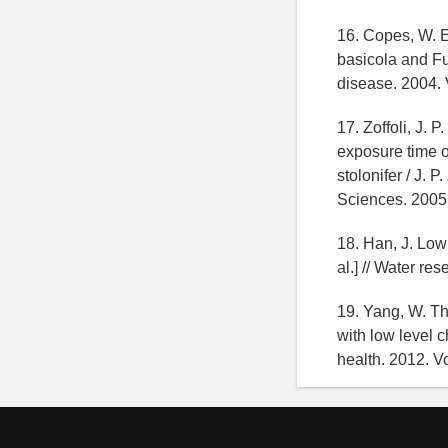
16. Copes, W. E.
basicola and Fu
disease. 2004. 
17. Zoffoli, J. 
exposure time o
stolonifer / J. 
Sciences. 2005.
18. Han, J. Low 
al.] // Water re
19. Yang, W. The
with low level c
health. 2012. V