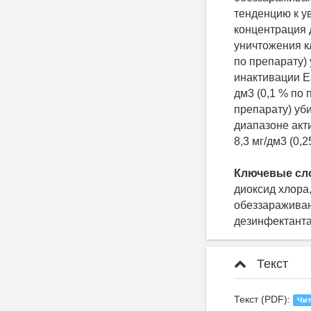
тенденцию к у
концентрация д
уничтожения кл
по препарату)
инактивации Es
дм3 (0,1 % по 
препарату) уби
диапазоне акт
8,3 мг/дм3 (0,
Ключевые сл
диоксид хлора
обеззараживани
дезинфектант
Текст
Текст (PDF):
Чит