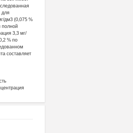
сследованная
а для
мг/дм3 (0,075 %
я полной
ация 3,3 мг/
0,2 % по
ледованном
та составляет
сть
онцентрация