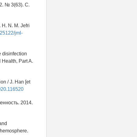
. № 3(63). С.
 H. N. M. Jefri
.25122/jml-
e disinfection
 Health, Part A.
on / J. Han [et
2020.116520
енность. 2014.
 and
/ Chemosphere.