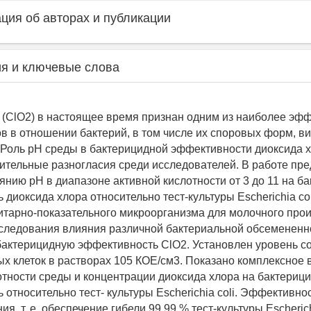
ия об авторах и публикации
я и ключевые слова
 (ClO2) в настоящее время признан одним из наиболее эф
в в отношении бактерий, в том числе их споровых форм, ви
 Роль рН среды в бактерицидной эффективности диоксида 
ительные разногласия среди исследователей. В работе пр
янию рН в диапазоне активной кислотности от 3 до 11 на б
диоксида хлора относительно тест-культуры Escherichia coli
итарно-показательного микроорганизма для молочного прои
следования влияния различной бактериальной обсемененн
бактерицидную эффективность ClO2. Установлен уровень 
х клеток в растворах 105 КОЕ/см3. Показано комплексное 
отности среды и концентрации диоксида хлора на бактериц
относительно тест- культуры Escherichia coli. Эффективно
я, т. е. обеспечение гибели 99,99 % тест-культуры Escherich