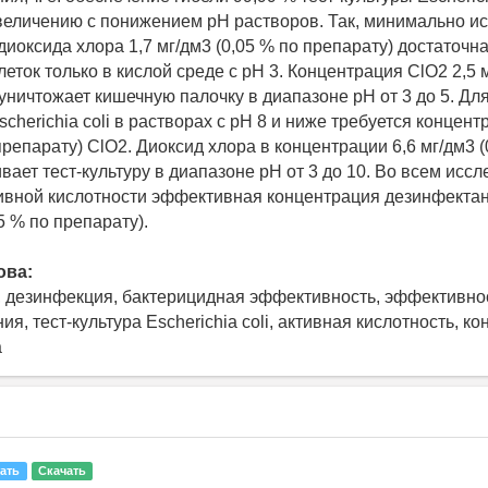
величению с понижением рН растворов. Так, минимально и
иоксида хлора 1,7 мг/дм3 (0,05 % по препарату) достаточн
еток только в кислой среде с рН 3. Концентрация ClO2 2,5 
 уничтожает кишечную палочку в диапазоне рН от 3 до 5. Дл
cherichia coli в растворах с рН 8 и ниже требуется концентр
препарату) ClO2. Диоксид хлора в концентрации 6,6 мг/дм3 (
вает тест-культуру в диапазоне рН от 3 до 10. Во всем исс
ивной кислотности эффективная концентрация дезинфектан
25 % по препарату).
ова:
, дезинфекция, бактерицидная эффективность, эффективно
я, тест-культура Escherichia coli, активная кислотность, к
а
ать
Скачать