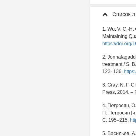
Список л
1. Wu, V. C.-H.
Maintaining Qua
https://doi.org
2. Jonnalagadda
treatment / S. 
123–136.
https
3. Gray, N. F. 
Press, 2014. –
4. Петросян, О
П. Петросян [и
С. 195–215.
htt
5. Васильев, 