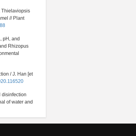
t Thielaviopsis
el // Plant
188
n, pH, and
 and Rhizopus
ironmental
tion / J. Han [et
2020.116520
 disinfection
rnal of water and