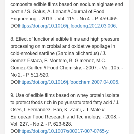
composite edible films based on sodium alginate end
pectin / S. Galus, A. Lenart // Journal of Food
Engineering. - 2013. - Vol. 115. - No 4. - P. 459-465.
DOI
https://doi.org/10.1016/j.jfoodeng.2012.03.006.
8. Effect of functional edible films and high pressure
processing on microbial and oxidative spoilage in
cold-smoked sardine (Sardina pilchardus) / J.
Gomez-Estaca, P. Montero, B. Gimenez, M.C.
Gomez-Guillen // Food Chemistry. - 2007. - Vol. 105. -
No 2. - P. 511-520.
DOI
https://doi.org/10.1016/j.foodchem.2007.04.006.
9. Use of edible films based on whey protein isolate
to protect foods rich in polyunsaturated fatty acid / J.
Oses, I. Fernandez- Pan, K. Zaini, J.I. Mate //
European Food Research and Technology. - 2008. -
Vol. 227. - No 2. - P. 623-628.
DOI
https://doi.org/10.1007/s00217-007-0765-y.