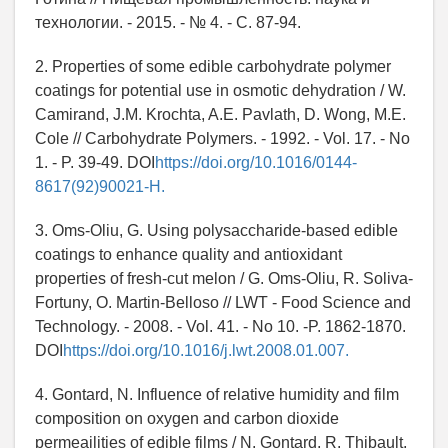
технологии. - 2015. - № 4. - С. 87-94.
2. Properties of some edible carbohydrate polymer
coatings for potential use in osmotic dehydration / W.
Camirand, J.M. Krochta, A.E. Pavlath, D. Wong, M.E.
Cole // Carbohydrate Polymers. - 1992. - Vol. 17. - No
1. - P. 39-49. DOI
https://doi.org/10.1016/0144-
8617(92)90021-H.
3. Oms-Oliu, G. Using polysaccharide-based edible
coatings to enhance quality and antioxidant
properties of fresh-cut melon / G. Oms-Oliu, R. Soliva-
Fortuny, O. Martin-Belloso // LWT - Food Science and
Technology. - 2008. - Vol. 41. - No 10. -P. 1862-1870.
DOI
https://doi.org/10.1016/j.lwt.2008.01.007.
4. Gontard, N. Influence of relative humidity and film
composition on oxygen and carbon dioxide
permeailities of edible films / N. Gontard, R. Thibault,