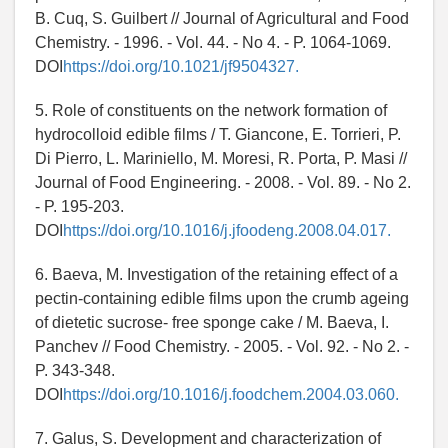
B. Cuq, S. Guilbert // Journal of Agricultural and Food
Chemistry. - 1996. - Vol. 44. - No 4. - P. 1064-1069.
DOI
https://doi.org/10.1021/jf9504327.
5. Role of constituents on the network formation of
hydrocolloid edible films / T. Giancone, E. Torrieri, P.
Di Pierro, L. Mariniello, M. Moresi, R. Porta, P. Masi //
Journal of Food Engineering. - 2008. - Vol. 89. - No 2.
- P. 195-203.
DOI
https://doi.org/10.1016/j.jfoodeng.2008.04.017.
6. Baeva, M. Investigation of the retaining effect of a
pectin-containing edible films upon the crumb ageing
of dietetic sucrose- free sponge cake / M. Baeva, I.
Panchev // Food Chemistry. - 2005. - Vol. 92. - No 2. -
P. 343-348.
DOI
https://doi.org/10.1016/j.foodchem.2004.03.060.
7. Galus, S. Development and characterization of