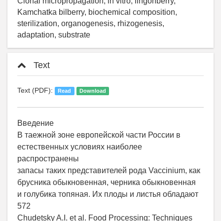
Clonal micropropagation, in vitro, lingonberry,
Kamchatka bilberry, biochemical composition,
sterilization, organogenesis, rhizogenesis,
adaptation, substrate
Text
Text (PDF):
Read
Download
Введение
В таежной зоне европейской части России в
естественных условиях наиболее
распространены
запасы таких представителей рода Vaccinium, как
брусника обыкновенная, черника обыкновенная
и голубика топяная. Их плоды и листья обладают
572
Chudetsky A.I. et al. Food Processing: Techniques