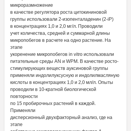
микроразмножение
в качестве регулятора роста цитокининовой
группы использовали 2-изопенталаденин (2-iP)
в концентрациях 1,0 и 2,0 мг/л. Проводили
учет количества, средней и суммарной длины
микропобегов в расчете на одно растение. На
этапе
укоренение микропобегов in vitro использовали
питательные среды AN и WPM. В качестве росто-
стимулирующих веществ ауксиновой группы
применяли индолилуксусную и индолилмасляную
кислоты в концентрациях 1,0 и 2,0 мл/л. Опыты
проводили в 10-кратной биологической
повторности
по 15 пробирочных растений в каждой.
Применяли
дисперсионный двухфакторный анализ, где на
этапе