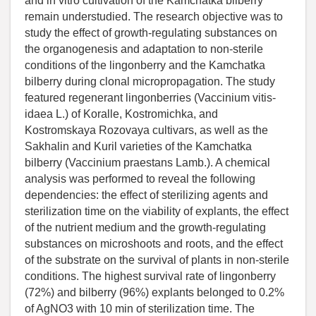
and in vitro cultivation of the Kamchatka bilberry
remain understudied. The research objective was to
study the effect of growth-regulating substances on
the organogenesis and adaptation to non-sterile
conditions of the lingonberry and the Kamchatka
bilberry during clonal micropropagation. The study
featured regenerant lingonberries (Vaccinium vitis-
idaea L.) of Koralle, Kostromichka, and
Kostromskaya Rozovaya cultivars, as well as the
Sakhalin and Kuril varieties of the Kamchatka
bilberry (Vaccinium praestans Lamb.). A chemical
analysis was performed to reveal the following
dependencies: the effect of sterilizing agents and
sterilization time on the viability of explants, the effect
of the nutrient medium and the growth-regulating
substances on microshoots and roots, and the effect
of the substrate on the survival of plants in non-sterile
conditions. The highest survival rate of lingonberry
(72%) and bilberry (96%) explants belonged to 0.2%
of AgNO3 with 10 min of sterilization time. The