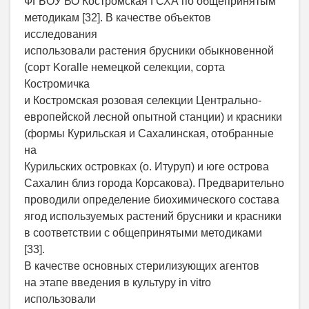
ФГБОУ ВО Костромская ГСХА по общепринятым
методикам [32]. В качестве объектов
исследования
использовали растения брусники обыкновенной
(сорт Koralle немецкой селекции, сорта
Костромичка
и Костромская розовая селекции Центрально-
европейской лесной опытной станции) и красники
(формы Курильская и Сахалинская, отобранные
на
Курильских островках (о. Итуруп) и юге острова
Сахалин близ города Корсакова). Предварительно
проводили определение биохимического состава
ягод используемых растений брусники и красники
в соответствии с общепринятыми методиками
[33].
В качестве основных стерилизующих агентов
на этапе введения в культуру in vitro
использовали