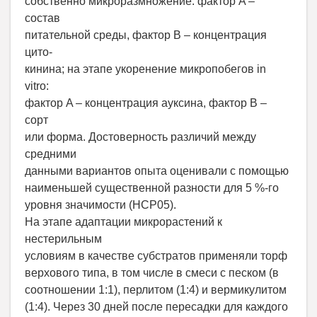
собственно микроразмножение: фактор A –
состав
питательной среды, фактор B – концентрация
цито-
кинина; на этапе укоренение микропобегов in
vitro:
фактор A – концентрация ауксина, фактор B –
сорт
или форма. Достоверность различий между
средними
данными вариантов опыта оценивали с помощью
наименьшей существенной разности для 5 %-го
уровня значимости (НСР05).
На этапе адаптации микрорастений к
нестерильным
условиям в качестве субстратов применяли торф
верхового типа, в том числе в смеси с песком (в
соотношении 1:1), перлитом (1:4) и вермикулитом
(1:4). Через 30 дней после пересадки для каждого