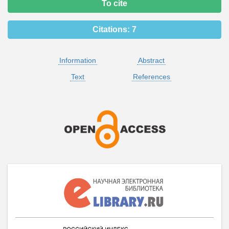
To cite
Citations:
7
Information
Abstract
Text
References