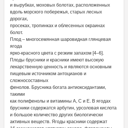
и вырубках, моховых болотах, расположенных
вдоль морского побережья, старых лесных
дорогах,
просеках, тропинках и облесенных окраинах
болот.
Плод – многосемянная шаровидная глянцевая
ягода
ярко-красного цвета с резким запахом [4–6].
Плоды брусники и красники имеют высокую
лекарственную ценность и являются основным
пищевым источником антоцианов и
сложносоставных
фенолов. Брусника богата антиоксидантами,
такими
как полифенолы и витамины A, C и E. В ягодах
брусники содержатся арбутин, урсоловая кислота
и большое количество других биологически
активных веществ. Ягоды красники содержат