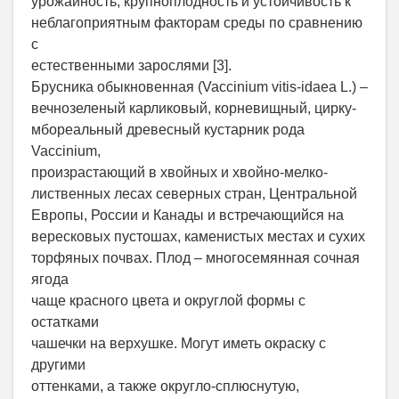
урожайность, крупноплодность и устойчивость к
неблагоприятным факторам среды по сравнению
с
естественными зарослями [3].
Брусника обыкновенная (Vaccinium vitis-idaea L.) –
вечнозеленый карликовый, корневищный, цирку-
мбореальный древесный кустарник рода
Vaccinium,
произрастающий в хвойных и хвойно-мелко-
лиственных лесах северных стран, Центральной
Европы, России и Канады и встречающийся на
вересковых пустошах, каменистых местах и сухих
торфяных почвах. Плод – многосемянная сочная
ягода
чаще красного цвета и округлой формы с
остатками
чашечки на верхушке. Могут иметь окраску с
другими
оттенками, а также округло-сплюснутую,