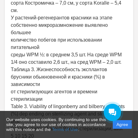
сорта Костромичка – 7,0 см, у сорта Koralle – 5,4
см.
У растений-регенерантов красники на этапе
собственно микроразмножение выявлено
большее
количество побегов при использовании
питательной
среды WPM ½: в среднем 3,5 шт. На среде WPM
1/4 оно составило 2,6 шт., на сред WPM – 2,0 шт.
Таблица 3. Жизнеспособность эксплантов
брусники обыкновенной и красники (%) в
зависимости
от стерилизующих агентов и времени
стерилизации
Table 3. Viability of lingonberry and bilberry explants
(%) dep ending on sterilizing agent and sterilization
Our website uses cookies. By continuing to use this
time
site, you agree to our use of cookies in accordance
Agree
Стерилизующий агент Время стерилизации, мин
with this notice and the
Terms of Use
.
5 10 15 20