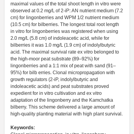
maximal values of the total shoot length in vitro were
observed at 0.2 mg/L of 2-iP: AN nutrient medium (7.2
cm) for lingonberries and WPM 1/2 nutrient medium
(10.5 cm) for bilberries. The longest total root length
in vitro for lingonberries was registered when using
2.0 mg/L (5.8 cm) of indoleacetic acid, while for
bilberries it was 1.0 mg/L (1.9 cm) of indolylbutyric
acid. The maximal survival rate ex vitro belonged to
the high-moor peat substrate (89–92%) for
lingonberries and a 1:1 mix of peat with sand (91–
95%) for bilb erries. Clonal micropropagation with
growth regulators (2-iP, indolylbutyric and
indoleacetic acids) and peat substrates proved
expedient for in vitro cultivation and ex vitro
adaptation of the lingonberry and the Kamchatka
bilberry. This scheme delivered a large amount of
high-quality planting material with high plant survival.
Keywords: